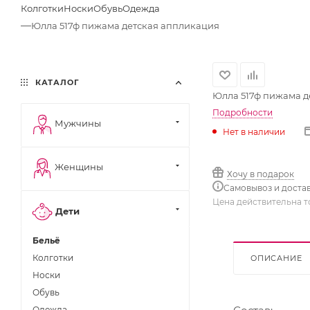
Колготки
Носки
Обувь
Одежда
—
Юлла 517ф пижама детская аппликация
КАТАЛОГ
Юлла 517ф пижама д
Подробности
Мужчины
Нет в наличии
Женщины
Хочу в подарок
Самовывоз и доста
Цена действительна т
Дети
Бельё
Колготки
ОПИСАНИЕ
Носки
Обувь
Одежда