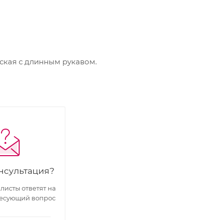
кая с длинным рукавом.
нсультация?
исты ответят на
есующий вопрос