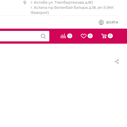
г. Актобе ул. Тлепбергенова д.80
г. Астана пр.Богенбай батыра д.56, вп.5 (ЖК
Фаворит)
ВОЙТИ
0
0
0