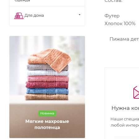
Состав:
Футер
Для дома
Хлопок 100%
Пижама детс
Нужна ко
Наши специал
любой интер