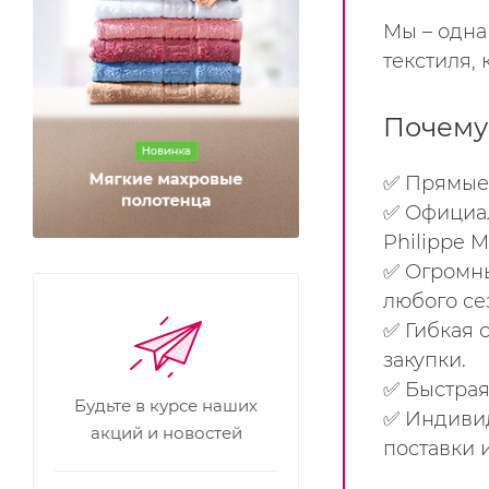
Мы – одна
текстиля,
Почему
✅ Прямые 
✅ Официал
Philippe M
✅ Огромны
любого се
✅ Гибкая 
закупки.
✅ Быстрая
Будьте в курсе наших
✅ Индивид
акций и новостей
поставки 