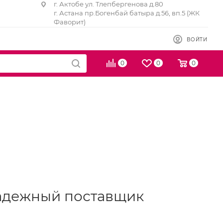
г. Актобе ул. Тлепбергенова д.80
г. Астана пр.Богенбай батыра д.56, вп.5 (ЖК
Фаворит)
ВОЙТИ
0
0
0
 надежный поставщик