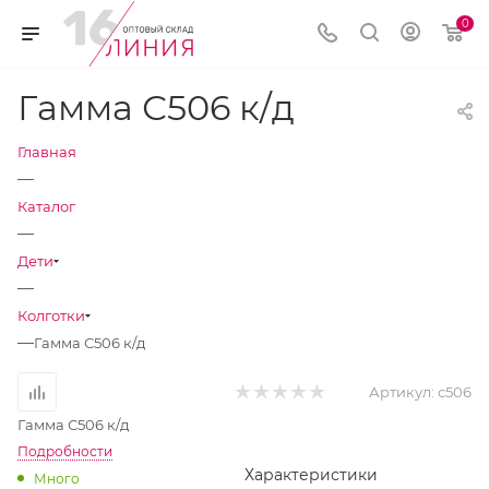
0
Гамма С506 к/д
Главная
—
Каталог
—
Дети
—
Колготки
—
Гамма С506 к/д
Артикул:
с506
Гамма С506 к/д
Подробности
Характеристики
Много