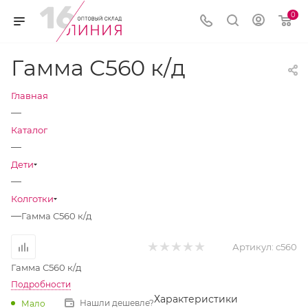
0
Гамма С560 к/д
Главная
—
Каталог
—
Дети
—
Колготки
—
Гамма С560 к/д
Артикул:
с560
Гамма С560 к/д
Подробности
Характеристики
Нашли дешевле?
Мало