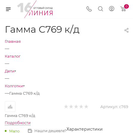
0
Гамма С769 к/д
Главная
—
Каталог
—
Дети
—
Колготки
—
Гамма С769 к/д
Артикул:
с769
Гамма С769 к/д
Подробности
Характеристики
Нашли дешевле?
Мало