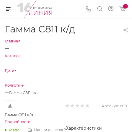
0
Гамма С811 к/д
Главная
—
Каталог
—
Дети
—
Колготки
—
Гамма С811 к/д
Артикул:
с811
Гамма С811 к/д
Подробности
Характеристики
Нашли дешевле?
Мало