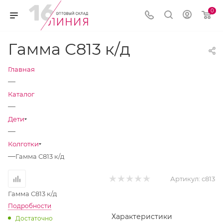
0
Гамма С813 к/д
Главная
—
Каталог
—
Дети
—
Колготки
—
Гамма С813 к/д
Артикул:
с813
Гамма С813 к/д
Подробности
Характеристики
Достаточно