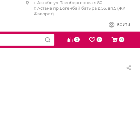
г. Актобе ул. Тлепбергенова д.80
г. Астана пр.Богенбай батыра д.56, вп.5 (ЖК
Фаворит)
ВОЙТИ
0
0
0