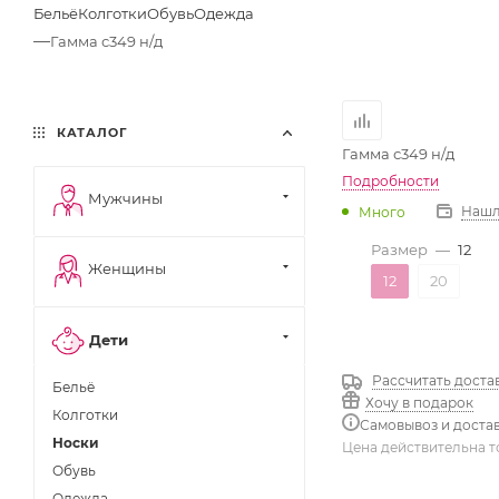
Бельё
Колготки
Обувь
Одежда
—
Гамма с349 н/д
КАТАЛОГ
Гамма с349 н/д
Подробности
Мужчины
Нашл
Много
Размер
—
12
Женщины
12
20
Дети
Рассчитать доста
Бельё
Хочу в подарок
Колготки
Самовывоз и доста
Носки
Цена действительна т
Обувь
Одежда