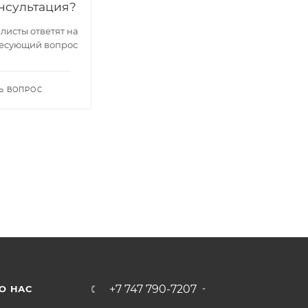
нсультация?
исты ответят на
есующий вопрос
Ь ВОПРОС
+7 747 790-7207
О НАС