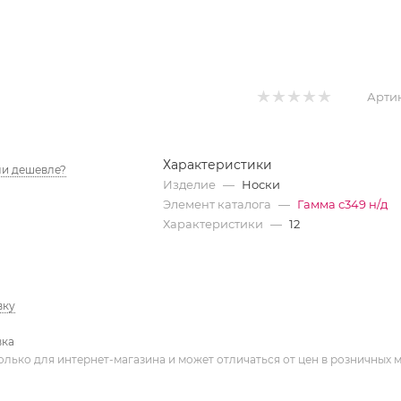
Артик
Характеристики
и дешевле?
Изделие
—
Носки
Элемент каталога
—
Гамма с349 н/д
Характеристики
—
12
вку
вка
олько для интернет-магазина и может отличаться от цен в розничных 