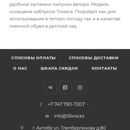
удобной застежки-липучки велкро. Модель
оснащена каблуком Томаса. Подойдет как для
использования в теплую погоду, так и в качестве
сменной обуви в детский сад.
CПОСОБЫ ОПЛАТЫ
СПОСОБЫ ДОСТАВКИ
О НАС
ШКАЛА СКИДОК
КОНТАКТЫ
+7 747 790-7207
info@16line.kz
г. Актобе ул. Тлепбергенова д.80