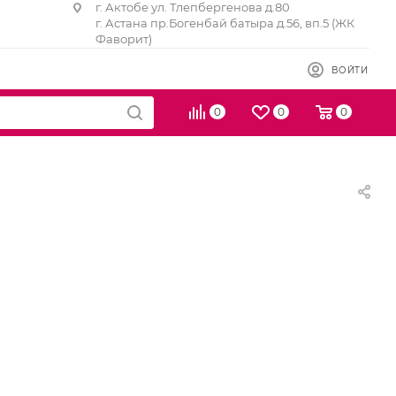
г. Актобе ул. Тлепбергенова д.80
г. Астана пр.Богенбай батыра д.56, вп.5 (ЖК
Фаворит)
ВОЙТИ
0
0
0