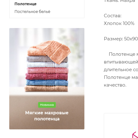
Ткань: Махра
Полотенце
Постельное бельё
Состав:
Хлопок 100%
Размер: 50х90
Полотенце мах
впитывающей 
длительное со
Полотенце мах
качество.