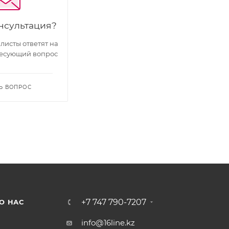
нсультация?
исты ответят на
есующий вопрос
Ь ВОПРОС
+7 747 790-7207
О НАС
info@16line.kz