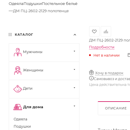
Одеяла
Подушки
Постельное бельё
—
ДМ ПЦ-2602-2129 полотенце
КАТАЛОГ
ДМ ПЦ-2602-2129 по
Подробности
Мужчины
Нет в наличии
Женщины
Хочу в подарок
Самовывоз и доста
Цена действительна т
Дети
Для дома
ОПИСАНИЕ
Одеяла
Подушки