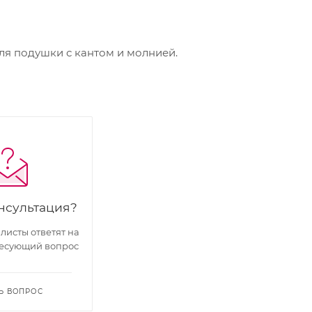
 подушки с кантом и молнией.
нсультация?
исты ответят на
есующий вопрос
Ь ВОПРОС