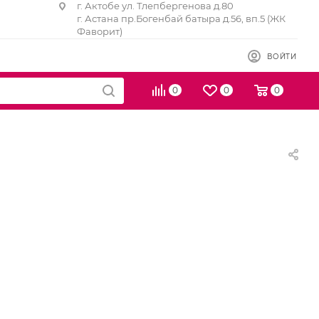
г. Актобе ул. Тлепбергенова д.80
г. Астана пр.Богенбай батыра д.56, вп.5 (ЖК
Фаворит)
ВОЙТИ
0
0
0