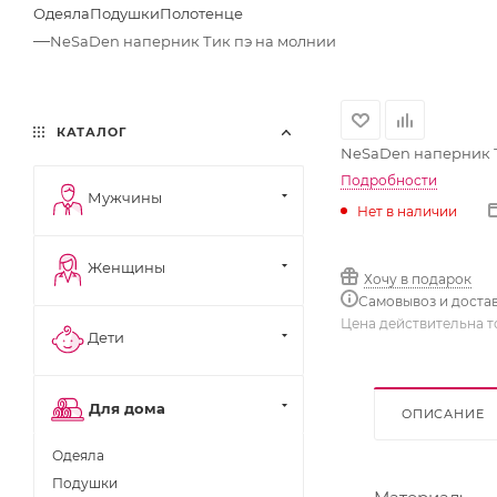
Одеяла
Подушки
Полотенце
—
NeSaDen наперник Тик пэ на молнии
КАТАЛОГ
NeSaDen наперник Т
Подробности
Мужчины
Нет в наличии
Женщины
Хочу в подарок
Самовывоз и доста
Цена действительна т
Дети
Для дома
ОПИСАНИЕ
Одеяла
Подушки