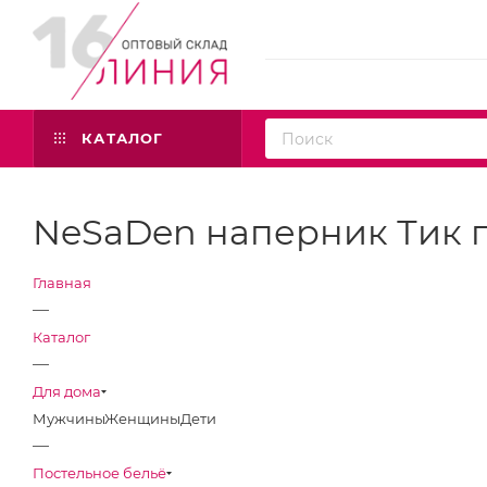
КАТАЛОГ
NeSaDen наперник Тик 
Главная
—
Каталог
—
Для дома
Мужчины
Женщины
Дети
—
Постельное бельё