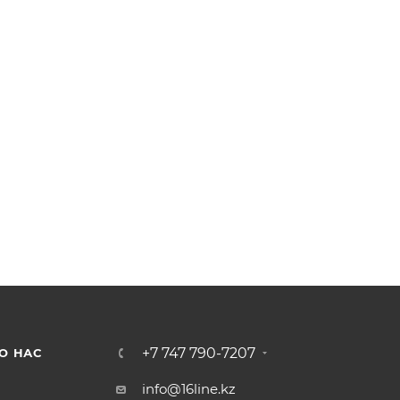
+7 747 790-7207
О НАС
info@16line.kz