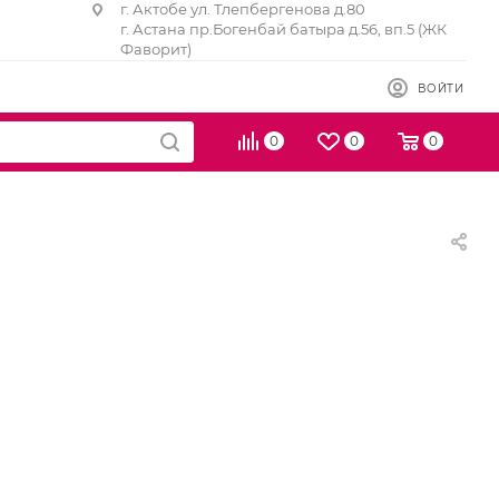
г. Актобе ул. Тлепбергенова д.80
г. Астана пр.Богенбай батыра д.56, вп.5 (ЖК
Фаворит)
ВОЙТИ
0
0
0