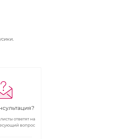
сики.
нсультация?
исты ответят на
есующий вопрос