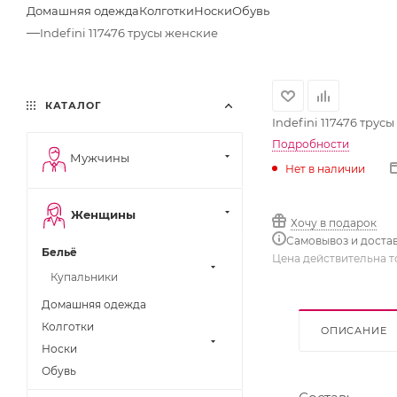
Домашняя одежда
Колготки
Носки
Обувь
—
Indefini 117476 трусы женские
КАТАЛОГ
Indefini 117476 трус
Подробности
Мужчины
Нет в наличии
Женщины
Хочу в подарок
Самовывоз и доста
Бельё
Цена действительна т
Купальники
Домашняя одежда
Колготки
ОПИСАНИЕ
Носки
Обувь