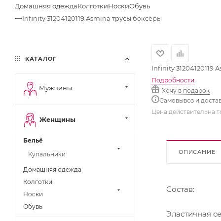
Домашняя одежда
Колготки
Носки
Обувь
—
Infinity 31204120119 Asmina трусы боксеры
КАТАЛОГ
Infinity 31204120119
Подробности
Мужчины
Хочу в подарок
Самовывоз и доста
Цена действительна т
Женщины
Бельё
ОПИСАНИЕ
Купальники
Домашняя одежда
Колготки
Состав:
Носки
Обувь
Эластичная с