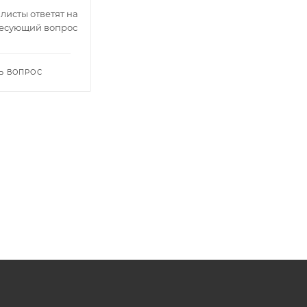
исты ответят на
есующий вопрос
Ь ВОПРОС