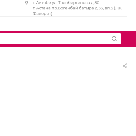
г. Актобе ул. Тлепбергенова д.80
г. Астана пр.Богенбай батыра д.56, вп.5 (ЖК
Фаворит)