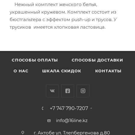
Нежный комплект женского белья,
украшенный кружевом. Комплект состоит из
бюстгальтера с эффектом push-up и трусов. У
трусиков имеется хлопковая ластовица.
CПОСОБЫ ОПЛАТЫ
СПОСОБЫ ДОСТАВКИ
О НАС
ШКАЛА СКИДОК
КОНТАКТЫ
+7 747 790-7207
info@16line.kz
г. Актобе ул. Тлепбергенова д.80