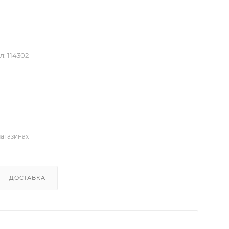
л:
114302
магазинах
ДОСТАВКА