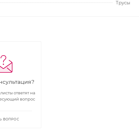
Трусы
нсультация?
исты ответят на
есующий вопрос
Ь ВОПРОС