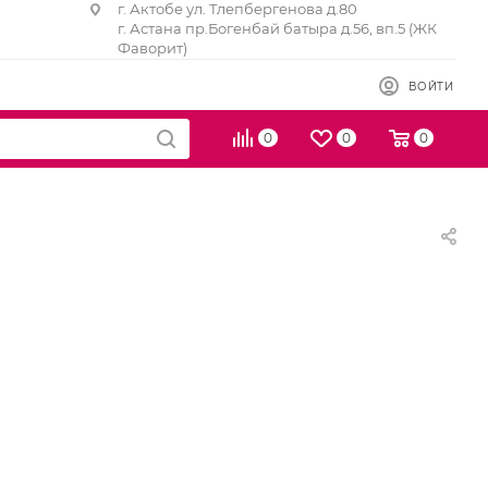
г. Актобе ул. Тлепбергенова д.80
г. Астана пр.Богенбай батыра д.56, вп.5 (ЖК
Фаворит)
ВОЙТИ
0
0
0