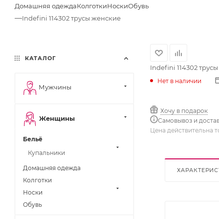
Домашняя одежда
Колготки
Носки
Обувь
—
Indefini 114302 трусы женские
КАТАЛОГ
Indefini 114302 трус
Нет в наличии
Мужчины
Хочу в подарок
Женщины
Самовывоз и доста
Цена действительна т
Бельё
Купальники
Домашняя одежда
ХАРАКТЕРИС
Колготки
Носки
Обувь