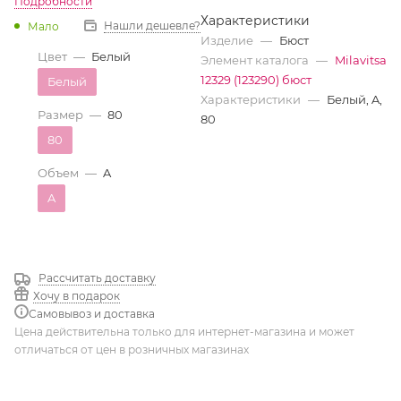
Подробности
Характеристики
Нашли дешевле?
Мало
Изделие
—
Бюст
Цвет
—
Белый
Элемент каталога
—
Milavitsa
12329 (123290) бюст
Белый
Характеристики
—
Белый, A,
Размер
—
80
80
80
Объем
—
A
A
Рассчитать доставку
Хочу в подарок
Самовывоз и доставка
Цена действительна только для интернет-магазина и может
отличаться от цен в розничных магазинах