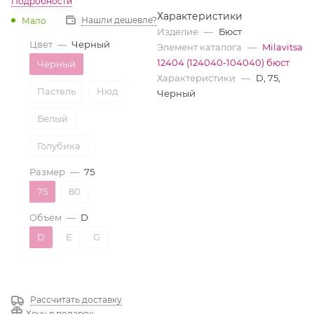
Подробности
Характеристики
Нашли дешевле?
Мало
Изделие
—
Бюст
Цвет
—
Черный
Элемент каталога
—
Milavitsa
12404 (124040-104040) бюст
Черный
Характеристики
—
D, 75,
Пастель
Нюд
Черный
Белый
Голубика
Размер
—
75
75
80
Объем
—
D
D
E
G
Рассчитать доставку
Хочу в подарок