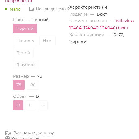
Подробности
Характеристики
Нашли дешевле?
Мало
Изделие
—
Бюст
Цвет
—
Черный
Элемент каталога
—
Milavitsa
12404 (124040-104040) бюст
Черный
Характеристики
—
D, 75,
Пастель
Нюд
Черный
Белый
Голубика
Размер
—
75
75
80
Объем
—
D
D
E
G
Рассчитать доставку
Хочу в подарок