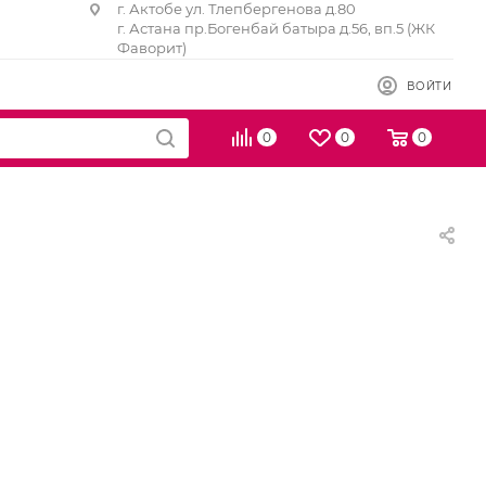
г. Актобе ул. Тлепбергенова д.80
г. Астана пр.Богенбай батыра д.56, вп.5 (ЖК
Фаворит)
ВОЙТИ
0
0
0