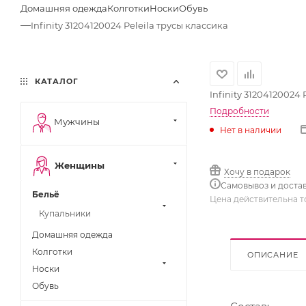
Домашняя одежда
Колготки
Носки
Обувь
—
Infinity 31204120024 Peleila трусы классика
КАТАЛОГ
Infinity 31204120024
Подробности
Мужчины
Нет в наличии
Женщины
Хочу в подарок
Самовывоз и доста
Бельё
Цена действительна т
Купальники
Домашняя одежда
Колготки
ОПИСАНИЕ
Носки
Обувь