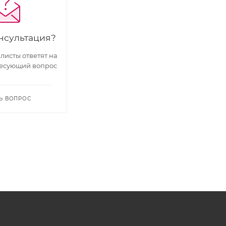
нсультация?
исты ответят на
есующий вопрос
Ь ВОПРОС