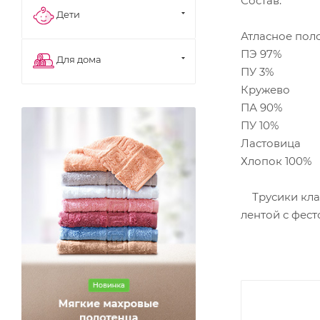
Состав:
Дети
Атласное пол
ПЭ 97%
Для дома
ПУ 3%
Кружево
ПА 90%
ПУ 10%
Ластовица
Хлопок 100%
Трусики клас
лентой с фес