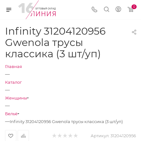
0
Infinity 31204120956
Gwenola трусы
классика (3 шт/уп)
Главная
—
Каталог
—
Женщины
—
Бельё
—
Infinity 31204120956 Gwenola трусы классика (3 шт/уп)
Артикул:
31204120956