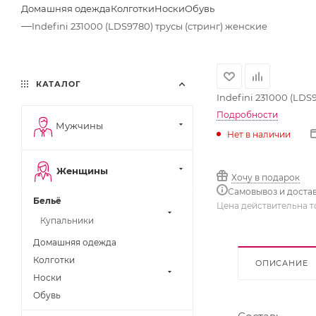
Домашняя одежда
Колготки
Носки
Обувь
—
Indefini 231000 (LDS9780) трусы (стринг) женские
КАТАЛОГ
Indefini 231000 (LDS
Подробности
Мужчины
Нет в наличии
Женщины
Хочу в подарок
Самовывоз и доста
Бельё
Цена действительна т
Купальники
Домашняя одежда
Колготки
ОПИСАНИЕ
Носки
Обувь