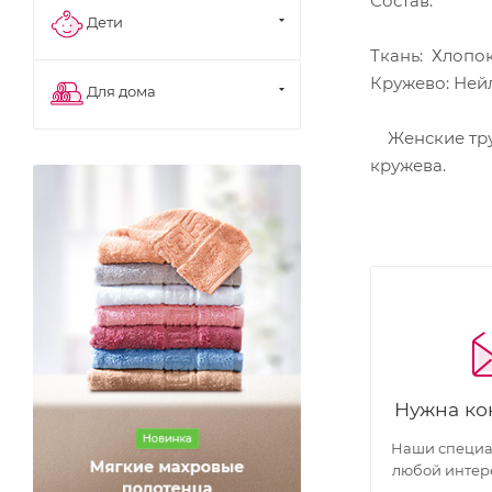
Состав:
Дети
Ткань: Хлопок
Кружево: Ней
Для дома
Женские трус
кружева.
Нужна ко
Наши специал
любой интер