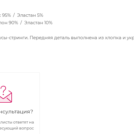
 95% / Эластан 5%
лон 90% / Эластан 10%
ы-стринги. Передняя деталь выполнена из хлопка и ук
нсультация?
исты ответят на
есующий вопрос