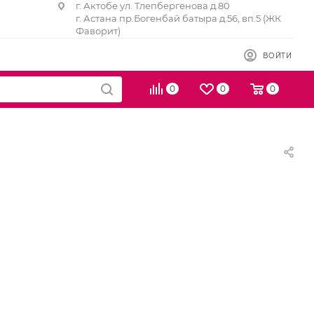
г. Актобе ул. Тлепбергенова д.80
г. Астана пр.Богенбай батыра д.56, вп.5 (ЖК
Фаворит)
ВОЙТИ
0
0
0