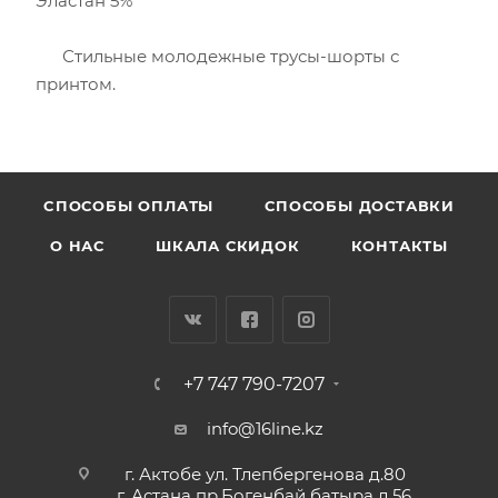
Эластан 5%
Стильные молодежные трусы-шорты с
принтом.
CПОСОБЫ ОПЛАТЫ
СПОСОБЫ ДОСТАВКИ
О НАС
ШКАЛА СКИДОК
КОНТАКТЫ
+7 747 790-7207
info@16line.kz
г. Актобе ул. Тлепбергенова д.80
г. Астана пр.Богенбай батыра д.56,