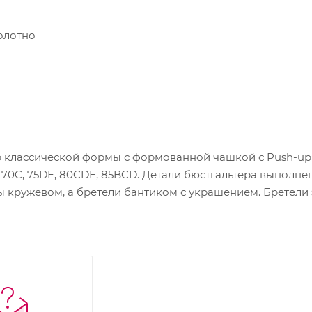
олотно
классической формы с формованной чашкой с Push-up д
70C, 75DE, 80CDE, 85BCD. Детали бюстгальтера выполне
 кружевом, а бретели бантиком с украшением. Бретели 