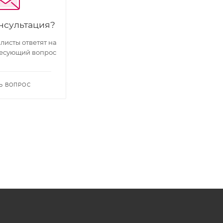
нсультация?
исты ответят на
есующий вопрос
Ь ВОПРОС