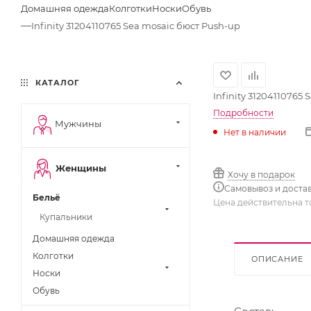
Домашняя одежда
Колготки
Носки
Обувь
—
Infinity 31204110765 Sea mosaic бюст Push-up
КАТАЛОГ
Infinity 31204110765
Подробности
Мужчины
Нет в наличии
Женщины
Хочу в подарок
Самовывоз и доста
Бельё
Цена действительна т
Купальники
Домашняя одежда
Колготки
ОПИСАНИЕ
Носки
Обувь