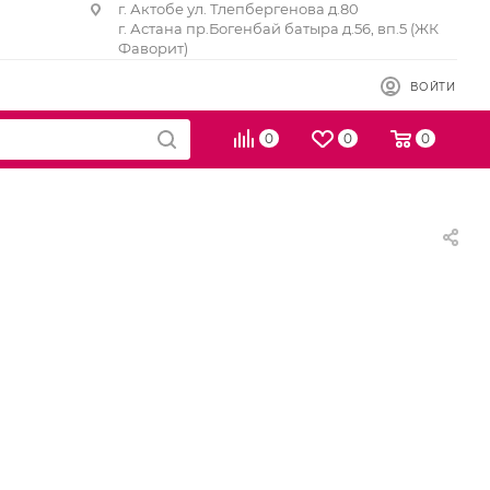
г. Актобе ул. Тлепбергенова д.80
г. Астана пр.Богенбай батыра д.56, вп.5 (ЖК
Фаворит)
ВОЙТИ
0
0
0