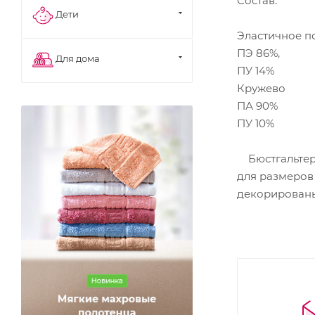
Состав:
Дети
Эластичное п
ПЭ 86%,
Для дома
ПУ 14%
Кружево
ПА 90%
ПУ 10%
Бюстгальтер 
для размеров 
декорированы