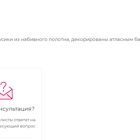
ики из набивного полотна, декорированы атласным ба
нсультация?
исты ответят на
есующий вопрос