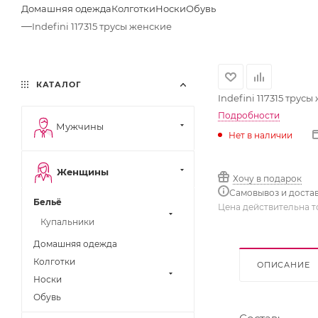
Домашняя одежда
Колготки
Носки
Обувь
—
Indefini 117315 трусы женские
КАТАЛОГ
Indefini 117315 трус
Подробности
Мужчины
Нет в наличии
Женщины
Хочу в подарок
Самовывоз и доста
Бельё
Цена действительна т
Купальники
Домашняя одежда
Колготки
ОПИСАНИЕ
Носки
Обувь