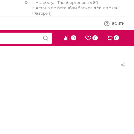
г. Актобе ул. Тлепбергенова д.80
г. Астана пр.Богенбай батыра д.56, вп.5 (ЖК
Фаворит)
ВОЙТИ
0
0
0