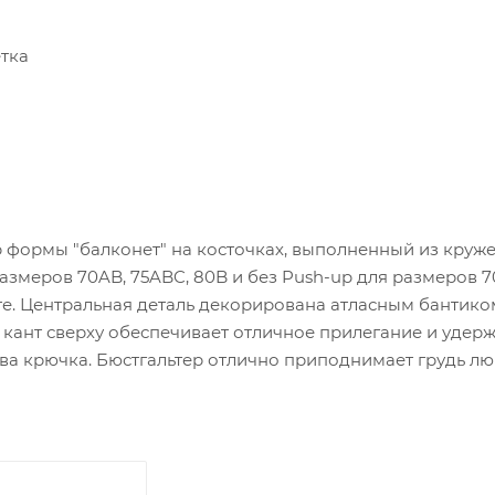
етка
формы "балконет" на косточках, выполненный из круже
азмеров 70AB, 75ABC, 80B и без Push-up для размеров 
те. Центральная деталь декорирована атласным бантико
ант сверху обеспечивает отличное прилегание и удержи
два крючка. Бюстгальтер отлично приподнимает грудь лю