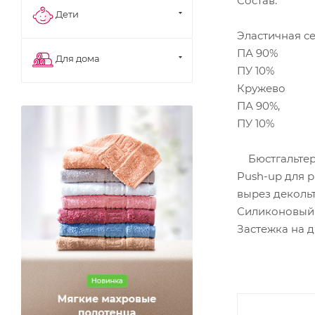
Состав:
Дети
Эластичная с
ПА 90%
Для дома
ПУ 10%
Кружево
ПА 90%,
ПУ 10%
Бюстгальтер 
Push-up для р
вырез деколь
Силиконовый к
Застежка на 