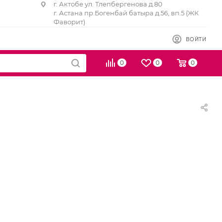
г. Актобе ул. Тлепбергенова д.80
г. Астана пр.Богенбай батыра д.56, вп.5 (ЖК
Фаворит)
ВОЙТИ
0
0
0