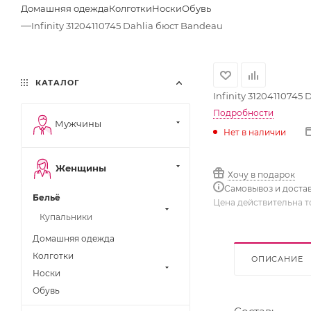
Домашняя одежда
Колготки
Носки
Обувь
—
Infinity 31204110745 Dahlia бюст Bandeau
КАТАЛОГ
Infinity 31204110745
Подробности
Мужчины
Нет в наличии
Женщины
Хочу в подарок
Самовывоз и доста
Бельё
Цена действительна т
Купальники
Домашняя одежда
Колготки
ОПИСАНИЕ
Носки
Обувь