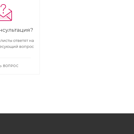
нсультация?
исты ответят на
есующий вопрос
Ь ВОПРОС