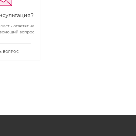
нсультация?
исты ответят на
есующий вопрос
Ь ВОПРОС