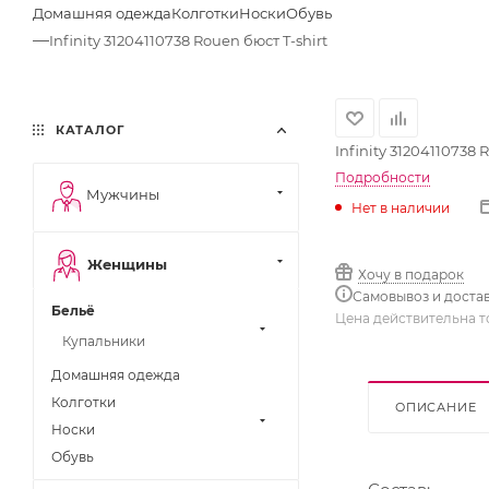
Домашняя одежда
Колготки
Носки
Обувь
—
Infinity 31204110738 Rouen бюст T-shirt
КАТАЛОГ
Infinity 31204110738 
Подробности
Мужчины
Нет в наличии
Женщины
Хочу в подарок
Самовывоз и доста
Бельё
Цена действительна т
Купальники
Домашняя одежда
Колготки
ОПИСАНИЕ
Носки
Обувь