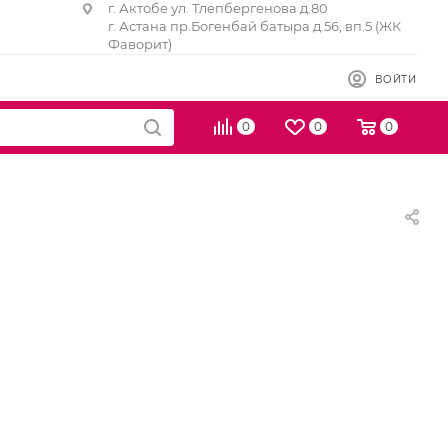
г. Актобе ул. Тлепбергенова д.80
г. Астана пр.Богенбай батыра д.56, вп.5 (ЖК
Фаворит)
ВОЙТИ
0
0
0