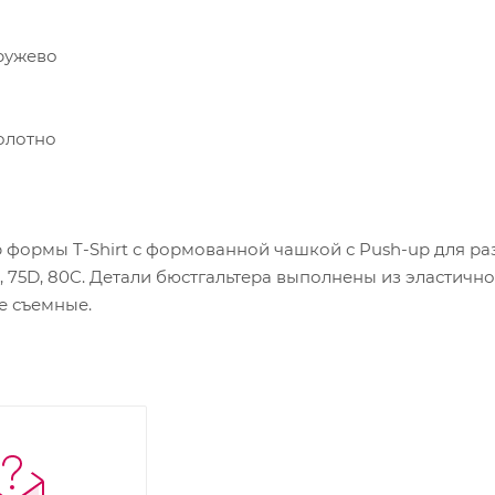
ружево
олотно
формы T-Shirt с формованной чашкой с Push-up для раз
 75D, 80C. Детали бюстгальтера выполнены из эластично
е съемные.