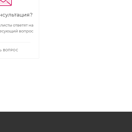
нсультация?
исты ответят на
есующий вопрос
Ь ВОПРОС