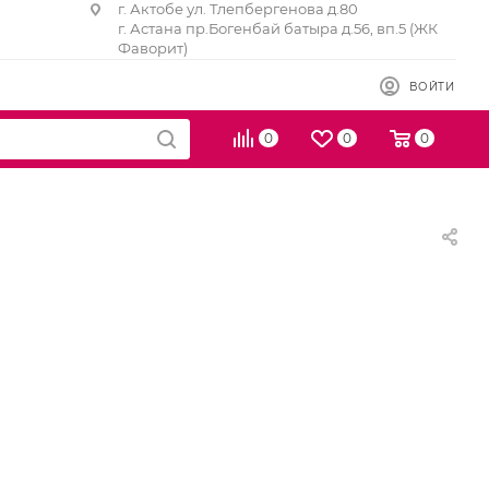
г. Актобе ул. Тлепбергенова д.80
г. Астана пр.Богенбай батыра д.56, вп.5 (ЖК
Фаворит)
ВОЙТИ
0
0
0