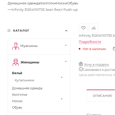
Домашняя одежда
Колготки
Носки
Обувь
—
Infinity 31204110733 Jean бюст Push-up
КАТАЛОГ
Infinity 31204110733
Подробности
Мужчины
Нет в наличии
Женщины
Хочу в подарок
Самовывоз и доста
Бельё
Цена действительна т
Купальники
Домашняя одежда
Колготки
ОПИСАНИЕ
Носки
Обувь