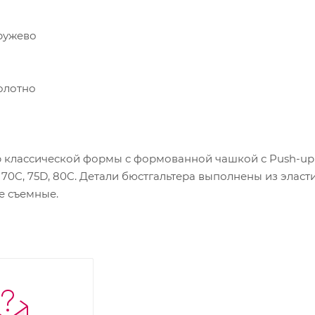
ружево
олотно
классической формы с формованной чашкой с Push-up д
70C, 75D, 80C. Детали бюстгальтера выполнены из эласт
е съемные.