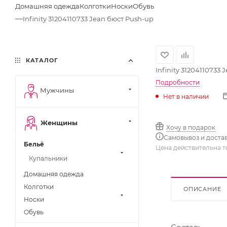
Домашняя одежда
Колготки
Носки
Обувь
—
Infinity 31204110733 Jean бюст Push-up
КАТАЛОГ
Infinity 31204110733
Подробности
Мужчины
Нет в наличии
Женщины
Хочу в подарок
Самовывоз и доста
Бельё
Цена действительна т
Купальники
Домашняя одежда
Колготки
ОПИСАНИЕ
Носки
Обувь