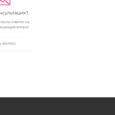
нсультация?
исты ответят на
есующий вопрос
Ь ВОПРОС