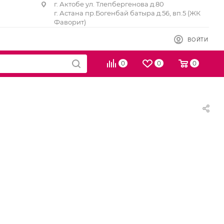
г. Актобе ул. Тлепбергенова д.80
г. Астана пр.Богенбай батыра д.56, вп.5 (ЖК
Фаворит)
ВОЙТИ
0
0
0