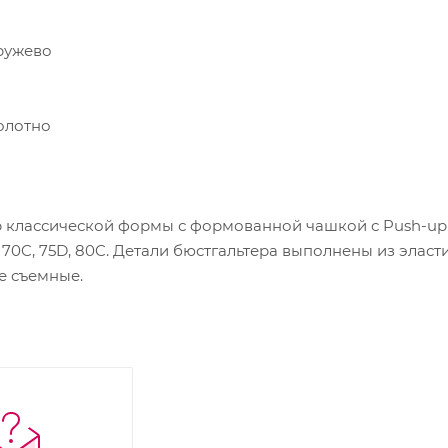
ружево
олотно
классической формы с формованной чашкой с Push-up д
70C, 75D, 80C. Детали бюстгальтера выполнены из эласт
е съемные.