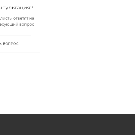
нсультация?
исты ответят на
есующий вопрос
Ь ВОПРОС