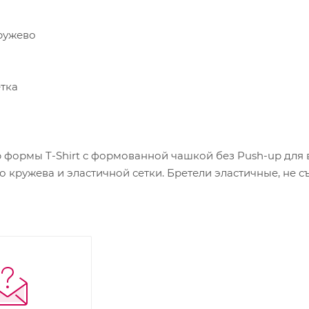
ружево
етка
формы T-Shirt с формованной чашкой без Push-uр для 
о кружева и эластичной сетки. Бретели эластичные, не с