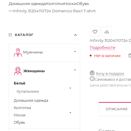
Домашняя одежда
Колготки
Носки
Обувь
—
Infinity 31204110724 Domenico бюст T-shirt
КАТАЛОГ
Infinity 31204110724 
Подробности
Мужчины
Нет в наличии
Женщины
Хочу в подарок
Самовывоз и доста
Бельё
Цена действительна т
Купальники
Домашняя одежда
Колготки
ОПИСАНИЕ
Носки
Обувь