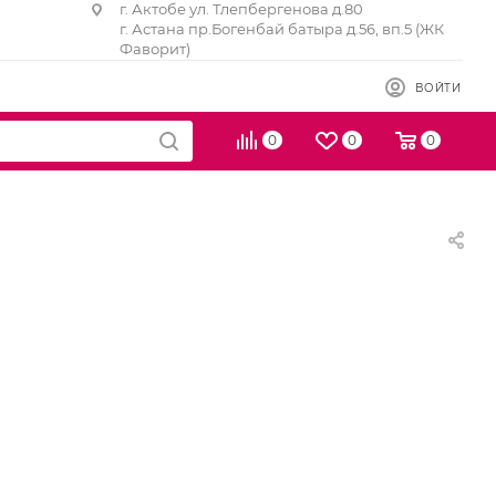
г. Актобе ул. Тлепбергенова д.80
г. Астана пр.Богенбай батыра д.56, вп.5 (ЖК
Фаворит)
ВОЙТИ
0
0
0