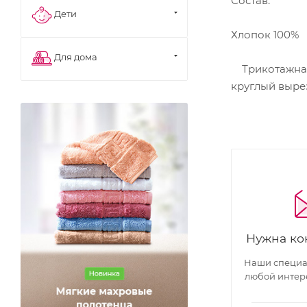
Состав:
Дети
Хлопок 100%
Для дома
Трикотажная 
круглый выре
Нужна ко
Наши специал
любой интер