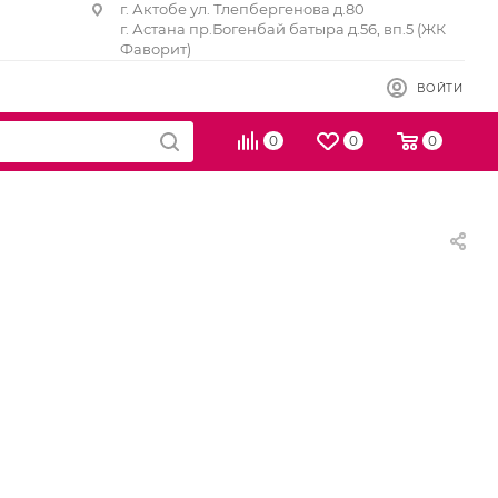
г. Актобе ул. Тлепбергенова д.80
г. Астана пр.Богенбай батыра д.56, вп.5 (ЖК
Фаворит)
ВОЙТИ
0
0
0