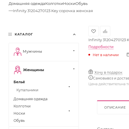
Домашняя одежда
Колготки
Носки
Обувь
—
Infinity 31204270123 Key сорочка женская
КАТАЛОГ
Infinity 31204270123
Подробности
Мужчины
Нет в наличии
Женщины
Хочу в подарок
Самовывоз и доста
Бельё
Цена действительна т
Купальники
Домашняя одежда
Колготки
ОПИСАНИЕ
Носки
Обувь