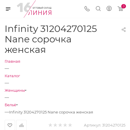
0
Infinity 31204270125
Nane сорочка
женская
Главная
—
Каталог
—
Женщины
—
Бельё
—
Infinity 31204270125 Nane сорочка женская
Артикул:
31204270125