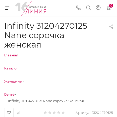
0
Infinity 31204270125
Nane сорочка
женская
Главная
—
Каталог
—
Женщины
—
Бельё
—
Infinity 31204270125 Nane сорочка женская
Артикул:
31204270125