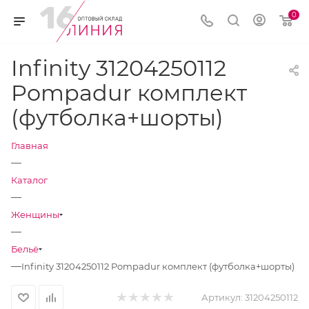
0
Infinity 31204250112
Pompadur комплект
(футболка+шорты)
Главная
—
Каталог
—
Женщины
—
Бельё
—
Infinity 31204250112 Pompadur комплект (футболка+шорты)
Артикул:
31204250112