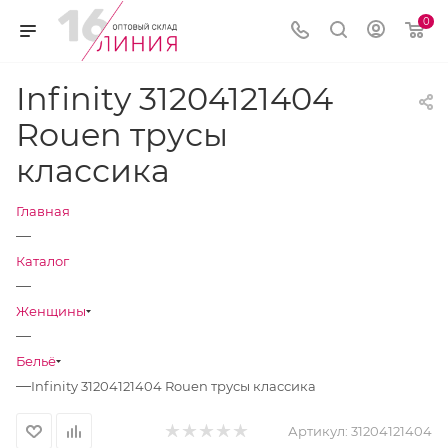
0
Infinity 31204121404
Rouen трусы
классика
Главная
—
Каталог
—
Женщины
—
Бельё
—
Infinity 31204121404 Rouen трусы классика
Артикул:
31204121404