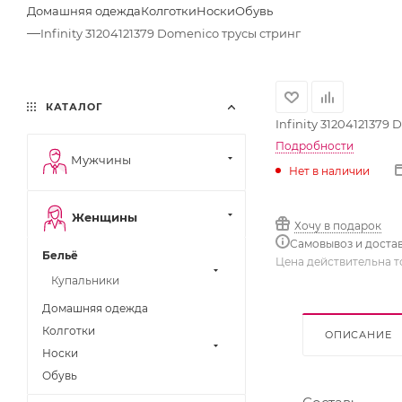
Домашняя одежда
Колготки
Носки
Обувь
—
Infinity 31204121379 Domenico трусы стринг
КАТАЛОГ
Infinity 31204121379
Подробности
Мужчины
Нет в наличии
Женщины
Хочу в подарок
Самовывоз и доста
Бельё
Цена действительна т
Купальники
Домашняя одежда
Колготки
ОПИСАНИЕ
Носки
Обувь