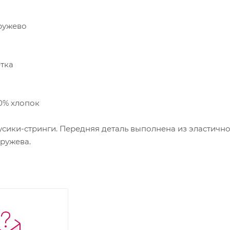
ружево
етка
00% хлопок
ики-стринги. Передняя деталь выполнена из эластичной
кружева.