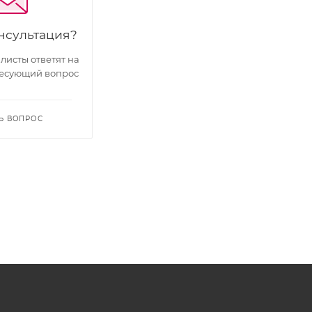
нсультация?
исты ответят на
есующий вопрос
Ь ВОПРОС