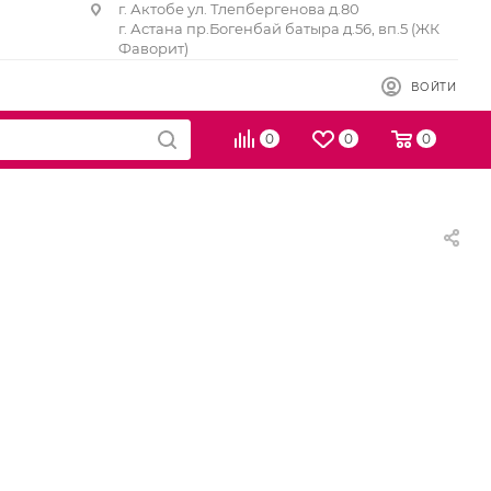
г. Актобе ул. Тлепбергенова д.80
г. Астана пр.Богенбай батыра д.56, вп.5 (ЖК
Фаворит)
ВОЙТИ
0
0
0