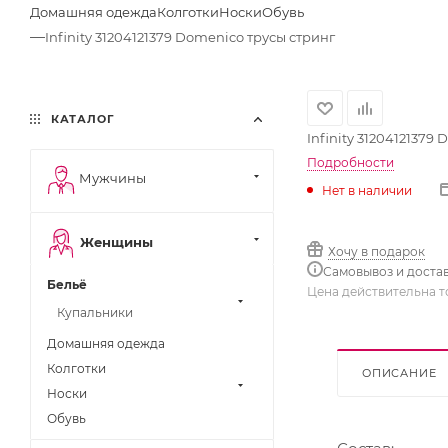
Домашняя одежда
Колготки
Носки
Обувь
—
Infinity 31204121379 Domenico трусы стринг
КАТАЛОГ
Infinity 31204121379
Подробности
Мужчины
Нет в наличии
Женщины
Хочу в подарок
Самовывоз и доста
Бельё
Цена действительна т
Купальники
Домашняя одежда
Колготки
ОПИСАНИЕ
Носки
Обувь