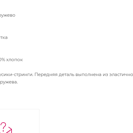
ружево
етка
00% хлопок
ики-стринги. Передняя деталь выполнена из эластичной
кружева.