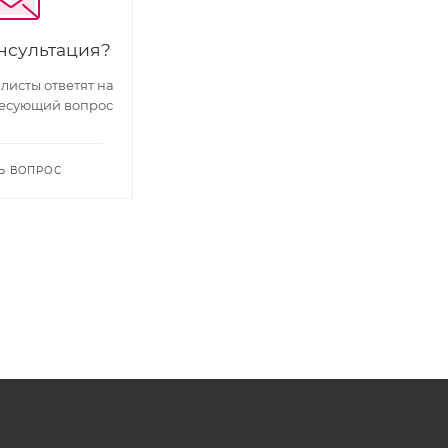
нсультация?
исты ответят на
есующий вопрос
Ь ВОПРОС