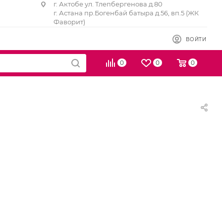
г. Актобе ул. Тлепбергенова д.80
г. Астана пр.Богенбай батыра д.56, вп.5 (ЖК
Фаворит)
ВОЙТИ
0
0
0