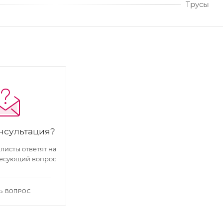
Трусы
нсультация?
исты ответят на
есующий вопрос
Ь ВОПРОС