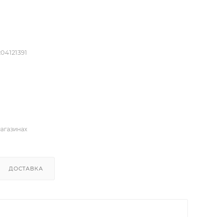
204121391
магазинах
ДОСТАВКА