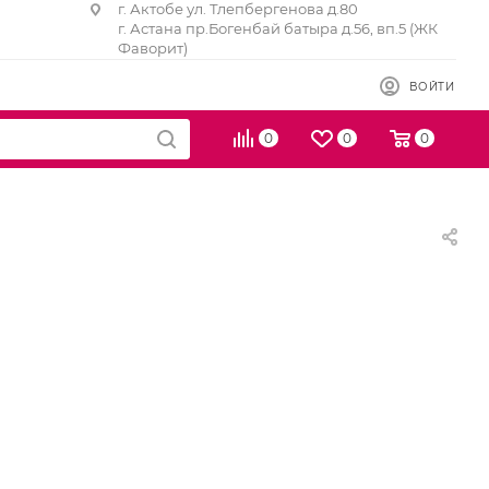
г. Актобе ул. Тлепбергенова д.80
г. Астана пр.Богенбай батыра д.56, вп.5 (ЖК
Фаворит)
ВОЙТИ
0
0
0