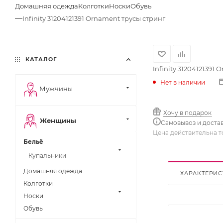
Домашняя одежда
Колготки
Носки
Обувь
—
Infinity 31204121391 Ornament трусы стринг
КАТАЛОГ
Infinity 31204121391
Нет в наличии
Мужчины
Хочу в подарок
Женщины
Самовывоз и доста
Цена действительна т
Бельё
Купальники
Домашняя одежда
ХАРАКТЕРИС
Колготки
Носки
Обувь