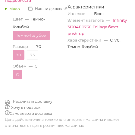
Подробности
Характеристики
Нашли дешевле?
Мало
Изделие
—
Бюст
Цвет
—
Темно-
Элемент каталога
—
Infinity
Голубой
31204110730 Foliage бюст
push-up
Темно-Голубой
Характеристики
—
C, 70,
Размер
—
70
Темно-Голубой
70
75
Объем
—
C
C
Рассчитать доставку
Хочу в подарок
Самовывоз и доставка
Цена действительна только для интернет-магазина и может
отличаться от цен в розничных магазинах