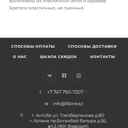
выполнены из эластичной сетки и кружева.
Бретели эластичные, не съемные.
CПОСОБЫ ОПЛАТЫ
СПОСОБЫ ДОСТАВКИ
О НАС
ШКАЛА СКИДОК
КОНТАКТЫ
+7 747 790-7207
info@16line.kz
г. Актобе ул. Тлепбергенова д.80
г. Астана пр.Богенбай батыра д.56,
вп.5 (ЖК Фаворит)