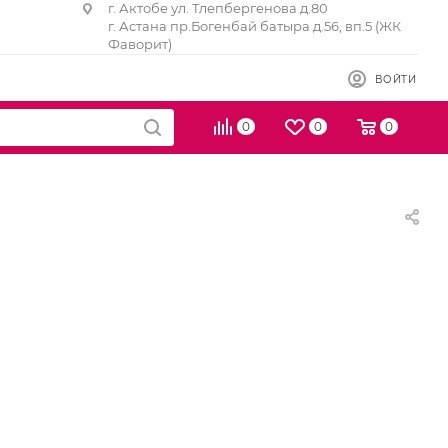
г. Актобе ул. Тлепбергенова д.80
г. Астана пр.Богенбай батыра д.56, вп.5 (ЖК
Фаворит)
ВОЙТИ
0
0
0