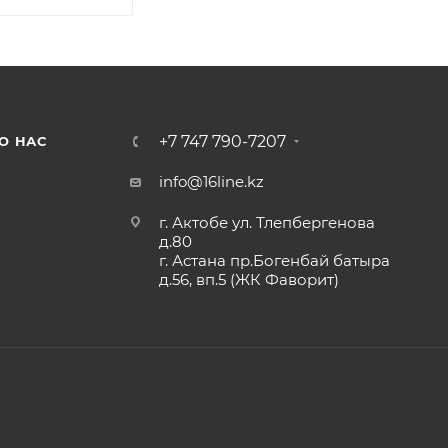
+7 747 790-7207
О НАС
info@16line.kz
г. Актобе ул. Тлепбергенова
д.80
г. Астана пр.Богенбай батыра
д.56, вп.5 (ЖК Фаворит)