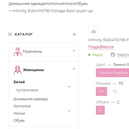
Домашняя одежда
Колготки
Носки
Обувь
—
Infinity 31204110730 Foliage бюст push-up
КАТАЛОГ
Infinity 31204110730
Подробности
Мужчины
Нашли
Мало
Цвет
—
Темно-Г
Женщины
Темно-Голубой
Бельё
Размер
—
70
Купальники
70
75
Домашняя одежда
Объем
—
C
Колготки
C
Носки
Обувь