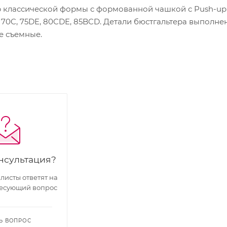
классической формы с формованной чашкой с Push-up д
70C, 75DE, 80CDE, 85BCD. Детали бюстгальтера выполнен
е съемные.
нсультация?
исты ответят на
есующий вопрос
Ь ВОПРОС