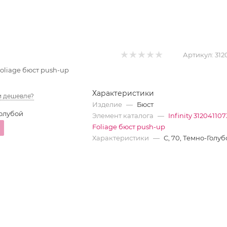
Артикул:
312
 Foliage бюст push-up
Характеристики
 дешевле?
Изделие
—
Бюст
олубой
Элемент каталога
—
Infinity 31204110
Foliage бюст push-up
Характеристики
—
C, 70, Темно-Голуб