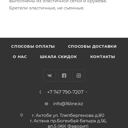
выполнены из эластичной сетки и кружева.
Бретели эластичные, не съемные.
CПОСОБЫ ОПЛАТЫ
СПОСОБЫ ДОСТАВКИ
О НАС
ШКАЛА СКИДОК
КОНТАКТЫ
+7 747 790-7207
info@16line.kz
г. Актобе ул. Тлепбергенова д.80
г. Астана пр.Богенбай батыра д.56,
вп.5 (ЖК Фаворит)