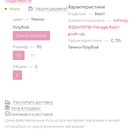
Подробности
Характеристики
Нашли дешевле?
Мало
Изделие
—
Бюст
Цвет
—
Темно-
Элемент каталога
—
Infinity
Голубой
31204110730 Foliage бюст
push-up
Темно-Голубой
Характеристики
—
C, 70,
Размер
—
70
Темно-Голубой
70
75
Объем
—
C
C
Рассчитать доставку
Хочу в подарок
Самовывоз и доставка
Цена действительна только для интернет-магазина и может
отличаться от цен в розничных магазинах