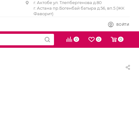
г. Актобе ул. Тлепбергенова д.80
г. Астана пр.Богенбай батыра д.56, вп.5 (ЖК
Фаворит)
ВОЙТИ
0
0
0