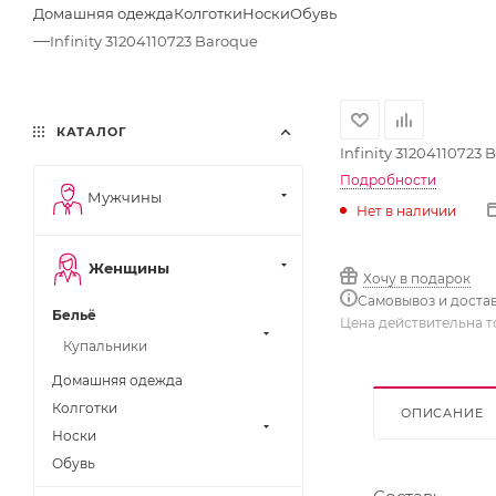
Домашняя одежда
Колготки
Носки
Обувь
—
Infinity 31204110723 Baroque
КАТАЛОГ
Infinity 31204110723 
Подробности
Мужчины
Нет в наличии
Женщины
Хочу в подарок
Самовывоз и доста
Бельё
Цена действительна т
Купальники
Домашняя одежда
Колготки
ОПИСАНИЕ
Носки
Обувь