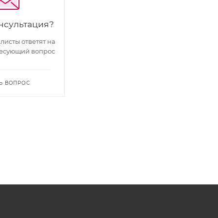
нсультация?
исты ответят на
есующий вопрос
Ь ВОПРОС