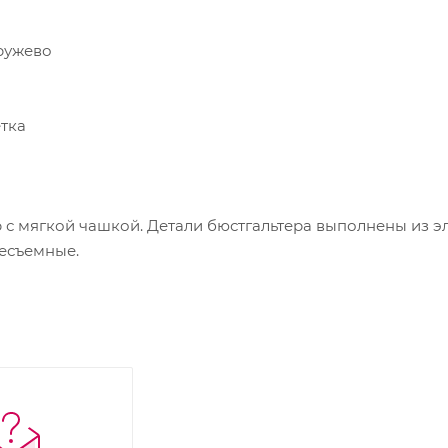
ружево
етка
с мягкой чашкой. Детали бюстгальтера выполнены из эл
несъемные.