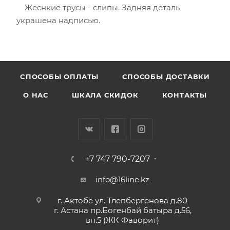
Жеснкие трусы - слипы. Задняя деталь
украшена надписью.
CПОСОБЫ ОПЛАТЫ
СПОСОБЫ ДОСТАВКИ
О НАС
ШКАЛА СКИДОК
КОНТАКТЫ
+7 747 790-7207
info@16line.kz
г. Актобе ул. Тлепбергенова д.80
г. Астана пр.Богенбай батыра д.56,
вп.5 (ЖК Фаворит)