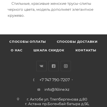
Стильные, красивые женские трусы-слипы
черного цвета, модель дополняет элегантное
кружево.
CПОСОБЫ ОПЛАТЫ
СПОСОБЫ ДОСТАВКИ
О НАС
ШКАЛА СКИДОК
КОНТАКТЫ
+7 747 790-7207
info@16line.kz
г. Актобе ул. Тлепбергенова д.80
г. Астана пр.Богенбай батыра д.56,