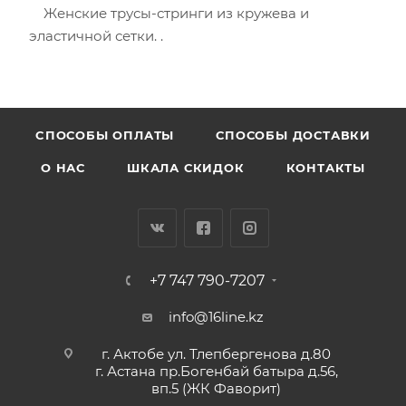
Женские трусы-стринги из кружева и
эластичной сетки. .
CПОСОБЫ ОПЛАТЫ
СПОСОБЫ ДОСТАВКИ
О НАС
ШКАЛА СКИДОК
КОНТАКТЫ
+7 747 790-7207
info@16line.kz
г. Актобе ул. Тлепбергенова д.80
г. Астана пр.Богенбай батыра д.56,
вп.5 (ЖК Фаворит)