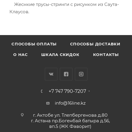
Жеснкие трусы-стринги с рисунком из Саута-
Клаусов.
CПОСОБЫ ОПЛАТЫ
СПОСОБЫ ДОСТАВКИ
О НАС
ШКАЛА СКИДОК
КОНТАКТЫ
+7 747 790-7207
info@16line.kz
г. Актобе ул. Тлепбергенова д.80
г. Астана пр.Богенбай батыра д.56,
вп.5 (ЖК Фаворит)