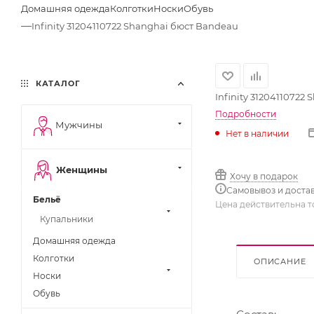
Домашняя одежда
Колготки
Носки
Обувь
—
Infinity 31204110722 Shanghai бюст Bandeau
КАТАЛОГ
Infinity 31204110722
Подробности
Мужчины
Нет в наличии
Женщины
Хочу в подарок
Самовывоз и доста
Бельё
Цена действительна т
Купальники
Домашняя одежда
Колготки
ОПИСАНИЕ
Носки
Обувь