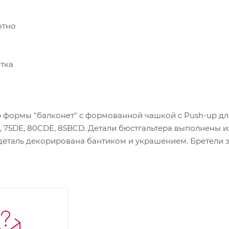
отно
етка
формы "балконет" с формованной чашкой с Push-up для 
 75DE, 80CDE, 85BCD. Детали бюстгальтера выполнены из
деталь декорирована бантиком и украшением. Бретели э