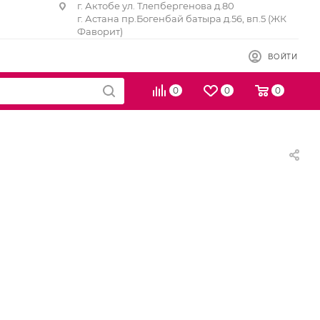
г. Актобе ул. Тлепбергенова д.80
г. Астана пр.Богенбай батыра д.56, вп.5 (ЖК
Фаворит)
ВОЙТИ
0
0
0