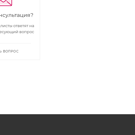
нсультация?
исты ответят на
есующий вопрос
Ь ВОПРОС