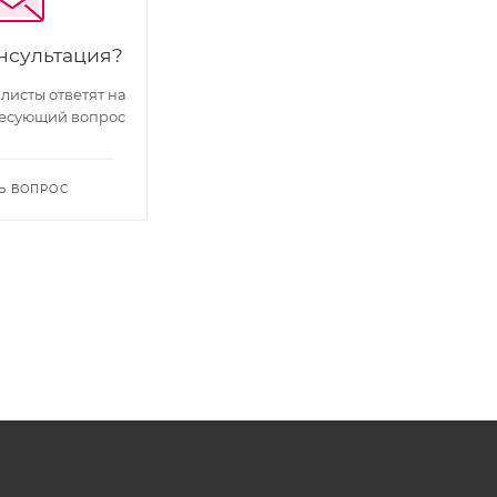
нсультация?
исты ответят на
есующий вопрос
Ь ВОПРОС