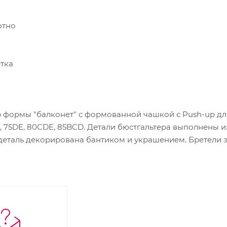
отно
етка
формы "балконет" с формованной чашкой с Push-up для 
 75DE, 80CDE, 85BCD. Детали бюстгальтера выполнены из
деталь декорирована бантиком и украшением. Бретели э