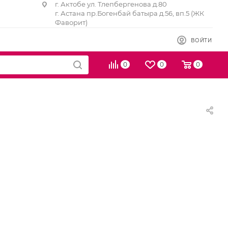
г. Актобе ул. Тлепбергенова д.80
г. Астана пр.Богенбай батыра д.56, вп.5 (ЖК
Фаворит)
ВОЙТИ
0
0
0