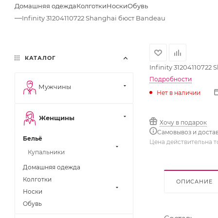
Домашняя одежда
Колготки
Носки
Обувь
—
Infinity 31204110722 Shanghai бюст Bandeau
КАТАЛОГ
Infinity 31204110722
Подробности
Мужчины
Нет в наличии
Женщины
Хочу в подарок
Самовывоз и доста
Бельё
Цена действительна т
Купальники
Домашняя одежда
Колготки
ОПИСАНИЕ
Носки
Обувь