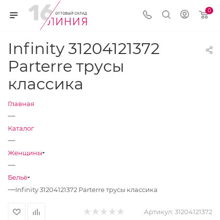
0
Infinity 31204121372
Parterre трусы
класcика
Главная
—
Каталог
—
Женщины
—
Бельё
—
Infinity 31204121372 Parterre трусы класcика
Артикул:
31204121372