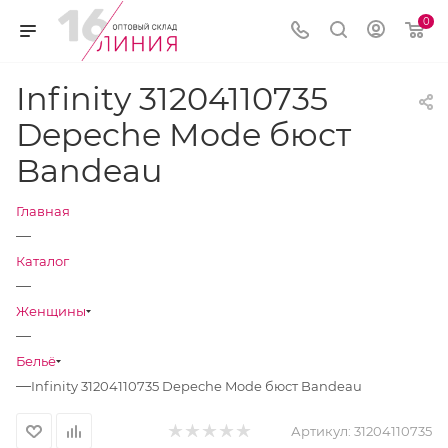
0
Infinity 31204110735
Depeche Mode бюст
Bandeau
Главная
—
Каталог
—
Женщины
—
Бельё
—
Infinity 31204110735 Depeche Mode бюст Bandeau
Артикул:
31204110735