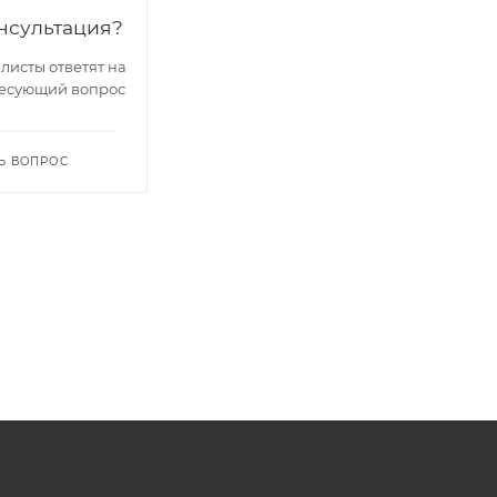
нсультация?
исты ответят на
есующий вопрос
Ь ВОПРОС