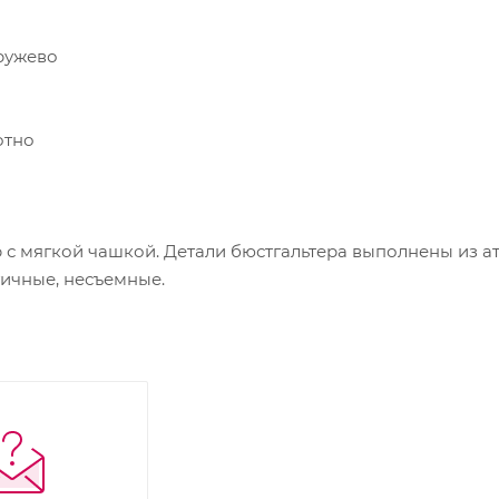
ружево
отно
с мягкой чашкой. Детали бюстгальтера выполнены из ат
тичные, несъемные.