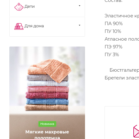
Состав:
Дети
Эластичное к
ПА 90%
Для дома
ПУ 10%
Атласное пол
ПЭ 97%
ПУ 3%
Бюстгальтер 
Бретели элас