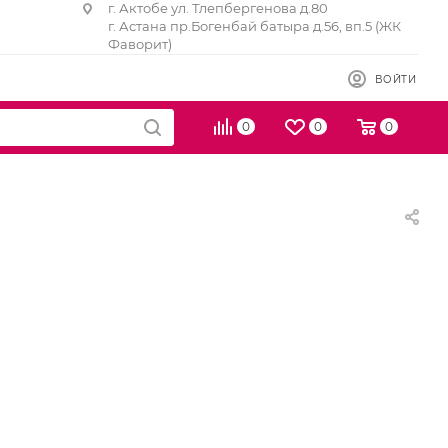
г. Актобе ул. Тлепбергенова д.80
г. Астана пр.Богенбай батыра д.56, вп.5 (ЖК
Фаворит)
ВОЙТИ
0
0
0