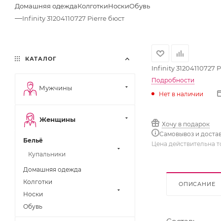
Домашняя одежда
Колготки
Носки
Обувь
—
Infinity 31204110727 Pierre бюст
КАТАЛОГ
Infinity 31204110727 
Подробности
Мужчины
Нет в наличии
Женщины
Хочу в подарок
Самовывоз и доста
Бельё
Цена действительна т
Купальники
Домашняя одежда
Колготки
ОПИСАНИЕ
Носки
Обувь